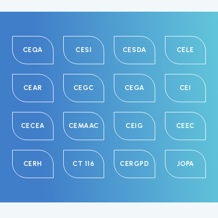
CEQA
CESI
CESDA
CELE
CEAR
CEGC
CEGA
CEI
CECEA
CEMAAC
CEIG
CEEC
CERH
CT 116
CERGPD
JOPA