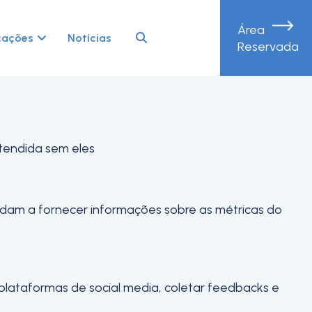
Área
periência de navegação e acesso a todas as
cações
Notícias
Reservada
etendida sem eles
judam a fornecer informações sobre as métricas do
 plataformas de social media, coletar feedbacks e