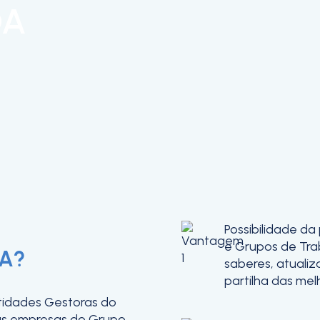
DA
Possibilidade da
e Grupos de Tra
DA?
saberes, atualiz
partilha das mel
tidades Gestoras do
as empresas do Grupo