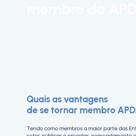
membro da AP
Quais as vantagens
de se tornar membro AP
Tendo como membros a maior parte das En
setor, públicas e privadas, nomeadamente 