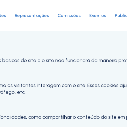
ies para este website.
 analíticos e funcionais, para lhe oferecer uma boa ex
ões
Representações
Comissões
Eventos
Publi
s básicas do site e o site não funcionará da maneira pr
mo os visitantes interagem com o site. Esses cookies a
ráfego, etc.
ncionalidades, como compartilhar o conteúdo do site em