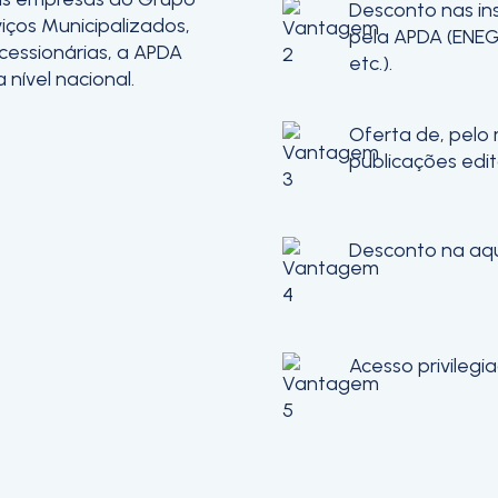
Desconto nas in
iços Municipalizados,
pela APDA (ENEG
cessionárias, a APDA
etc.).
nível nacional.
Oferta de, pelo
publicações edi
Desconto na aqu
Acesso privilegi