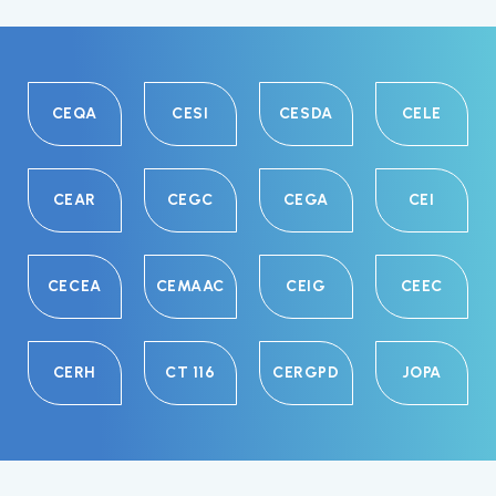
CEQA
CESI
CESDA
CELE
CEAR
CEGC
CEGA
CEI
CECEA
CEMAAC
CEIG
CEEC
CERH
CT 116
CERGPD
JOPA