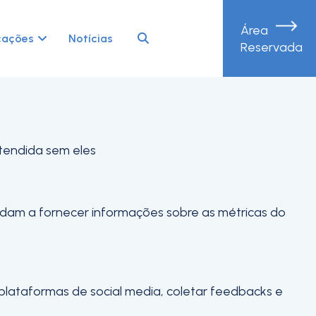
Área
periência de navegação e acesso a todas as
cações
Notícias
Reservada
etendida sem eles
judam a fornecer informações sobre as métricas do
 plataformas de social media, coletar feedbacks e