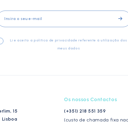
Li e aceito a
política de privacidade
referente à utilização dos
meus dados
Os nossos Contactos
erlim, 15
(+351) 218 551 359
1 Lisboa
(custo de chamada fixa nac
l