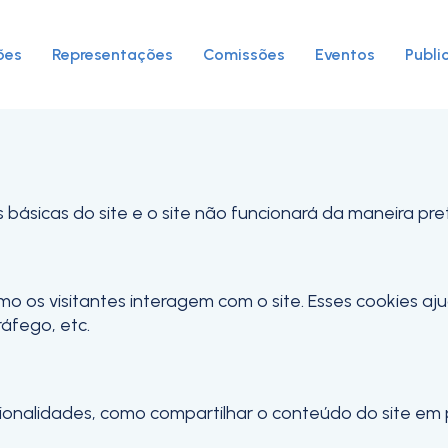
ies para este website.
 analíticos e funcionais, para lhe oferecer uma boa ex
ões
Representações
Comissões
Eventos
Publi
s básicas do site e o site não funcionará da maneira pr
mo os visitantes interagem com o site. Esses cookies a
ráfego, etc.
ncionalidades, como compartilhar o conteúdo do site em