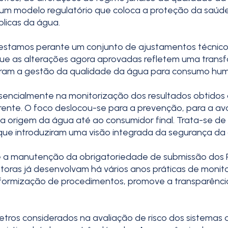
 um modelo regulatório que coloca a proteção da saúde 
blicas da água.
e estamos perante um conjunto de ajustamentos técnic
 que as alterações agora aprovadas refletem uma tran
ram a gestão da qualidade da água para consumo hu
ncialmente na monitorização dos resultados obtidos à
nte. O foco deslocou-se para a prevenção, para a aval
 origem da água até ao consumidor final. Trata-se de 
que introduziram uma visão integrada da segurança da
e a manutenção da obrigatoriedade de submissão dos 
oras já desenvolvam há vários anos práticas de monit
iformização de procedimentos, promove a transparência
etros considerados na avaliação de risco dos sistemas 