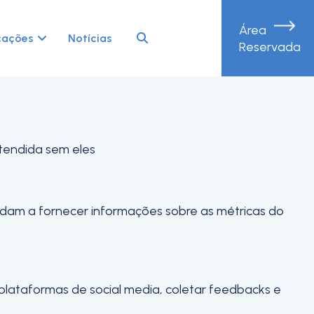
Área
periência de navegação e acesso a todas as
cações
Notícias
Reservada
etendida sem eles
judam a fornecer informações sobre as métricas do
 plataformas de social media, coletar feedbacks e