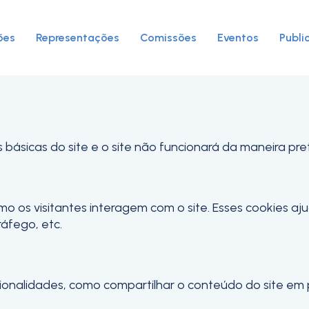
ies para este website.
 analíticos e funcionais, para lhe oferecer uma boa ex
ões
Representações
Comissões
Eventos
Publi
s básicas do site e o site não funcionará da maneira pr
mo os visitantes interagem com o site. Esses cookies a
ráfego, etc.
ncionalidades, como compartilhar o conteúdo do site em