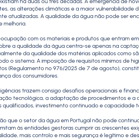
existiam há duas ou três décadas. A emergência de no
tes, as alterações climáticas e a maior vulnerabilidad
e atualizadas. A qualidade da água não pode ser en
e melhoria.
preocupação com os materiais e produtos que entram e
bre a qualidade da água centra-se apenas na captação
lmente da qualidade dos matérias aplicados como são 
do o sistema. A imposição de requisitos mínimos de hi
tos (Regulamento nº 976/2025 de 7 de agosto), const
ança dos consumidores.
gências trazem consigo desafios operacionais e financ
zação tecnológica, a adaptação de procedimentos e a
 qualificados, investimento continuado e capacidade té
o que o setor da água em Portugal não pode continuar 
mitam às entidades gestoras cumprir as crescentes ex
ualidade, mais controlo e mais segurança é legítimo e d