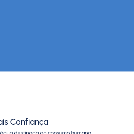
ais Confiança
 da água destinada ao consumo humano