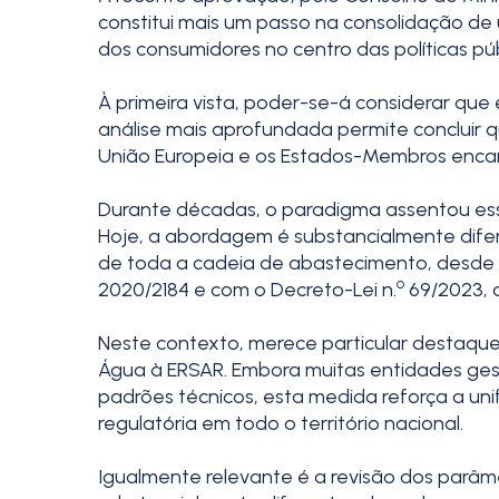
constitui mais um passo na consolidação de
dos consumidores no centro das políticas pú
À primeira vista, poder-se-á considerar qu
análise mais aprofundada permite concluir
União Europeia e os Estados-Membros enca
Durante décadas, o paradigma assentou esse
Hoje, a abordagem é substancialmente difere
de toda a cadeia de abastecimento, desde a
º
2020/2184 e com o Decreto-Lei n.
69/2023, 
Neste contexto, merece particular destaqu
Água à ERSAR. Embora muitas entidades gest
padrões técnicos, esta medida reforça a un
regulatória em todo o território nacional.
Igualmente relevante é a revisão dos parâm